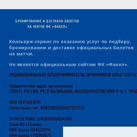
БРОНИРОВАНИЕ И ДОСТАВКА БИЛЕТОВ
НА МАТЧИ ФК «ФАКЕЛ»
Консьерж-сервис по оказанию услуг по подбору,
бронированию и доставке официальных билетов
на матчи.
Не является официальным сайтом ФК «Факел».
ИНДИВИДУАЛЬНЫЙ ПРЕДПРИНИМАТЕЛЬ ОВЧИННИКОВ ИЛЬЯ СЕРГЕ
Юридический адрес организации
359431, РОССИЯ, РЕСП КАЛМЫКИЯ, МАЛОДЕРБЕТОВСКИЙ Р-Н, С ТУНД
ИНН 781714830111
Расчетный счет 40802810200007507574
ОГРН/ОГРНИП 324080000034788
Банк АО «ТБанк»
БИК банка 044525974
ИНН банка 7710140679