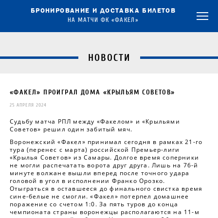
БРОНИРОВАНИЕ И ДОСТАВКА БИЛЕТОВ
НА МАТЧИ ФК «ФАКЕЛ»
НОВОСТИ
«ФАКЕЛ» ПРОИГРАЛ ДОМА «КРЫЛЬЯМ СОВЕТОВ»
25 АПРЕЛЯ 2024
Судьбу матча РПЛ между «Факелом» и «Крыльями
Советов» решил один забитый мяч.
Воронежский «Факел» принимал сегодня в рамках 21-го
тура (перенес с марта) российской Премьер-лиги
«Крылья Советов» из Самары. Долгое время соперники
не могли распечатать ворота друг друга. Лишь на 76-й
минуте волжане вышли вперед после точного удара
головой в угол в исполнении Франко Орозко.
Отыграться в оставшееся до финального свистка время
сине-белые не смогли. «Факел» потерпел домашнее
поражение со счетом 1:0. За пять туров до конца
чемпионата страны воронежцы располагаются на 11-м