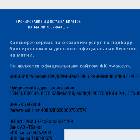
БРОНИРОВАНИЕ И ДОСТАВКА БИЛЕТОВ
НА МАТЧИ ФК «ФАКЕЛ»
Консьерж-сервис по оказанию услуг по подбору,
бронированию и доставке официальных билетов
на матчи.
Не является официальным сайтом ФК «Факел».
ИНДИВИДУАЛЬНЫЙ ПРЕДПРИНИМАТЕЛЬ ОВЧИННИКОВ ИЛЬЯ СЕРГЕ
Юридический адрес организации
359431, РОССИЯ, РЕСП КАЛМЫКИЯ, МАЛОДЕРБЕТОВСКИЙ Р-Н, С ТУНД
ИНН 781714830111
Расчетный счет 40802810200007507574
ОГРН/ОГРНИП 324080000034788
Банк АО «ТБанк»
БИК банка 044525974
ИНН банка 7710140679