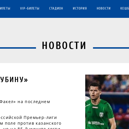
БИЛЕТЫ
VIP-БИЛЕТЫ
СТАДИОН
ИСТОРИЯ
НОВОСТИ
КЕШБ
НОВОСТИ
РУБИНУ»
Факел» на последнем
оссийской Премьер-лиги
м поле против казанского
, но на 85-й минуте гости