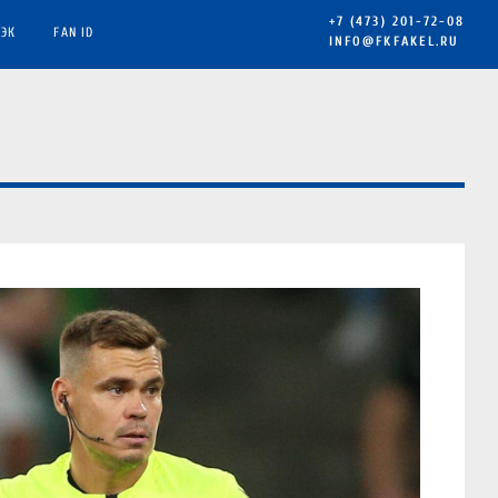
+7 (473) 201-72-08
ЭК
FAN ID
INFO@FKFAKEL.RU