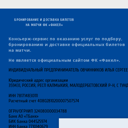
БРОНИРОВАНИЕ И ДОСТАВКА БИЛЕТОВ
НА МАТЧИ ФК «ФАКЕЛ»
Консьерж-сервис по оказанию услуг по подбору,
бронированию и доставке официальных билетов
на матчи.
Не является официальным сайтом ФК «Факел».
ИНДИВИДУАЛЬНЫЙ ПРЕДПРИНИМАТЕЛЬ ОВЧИННИКОВ ИЛЬЯ СЕРГЕ
Юридический адрес организации
359431, РОССИЯ, РЕСП КАЛМЫКИЯ, МАЛОДЕРБЕТОВСКИЙ Р-Н, С ТУНД
ИНН 781714830111
Расчетный счет 40802810200007507574
ОГРН/ОГРНИП 324080000034788
Банк АО «ТБанк»
БИК банка 044525974
ИНН банка 7710140679