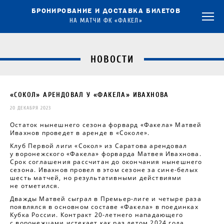
БРОНИРОВАНИЕ И ДОСТАВКА БИЛЕТОВ
НА МАТЧИ ФК «ФАКЕЛ»
НОВОСТИ
«СОКОЛ» АРЕНДОВАЛ У «ФАКЕЛА» ИВАХНОВА
20 ДЕКАБРЯ 2023
Остаток нынешнего сезона форвард «Факела» Матвей
Ивахнов проведет в аренде в «Соколе».
Клуб Первой лиги «Сокол» из Саратова арендовал
у воронежского «Факела» форварда Матвея Ивахнова.
Срок соглашения рассчитан до окончания нынешнего
сезона. Ивахнов провел в этом сезоне за сине-белых
шесть матчей, но результативными действиями
не отметился.
Дважды Матвей сыграл в Премьер-лиге и четыре раза
появлялся в основном составе «Факела» в поединках
Кубка России. Контракт 20-летнего нападающего
с воронежцами истекает как раз летом 2024 года,