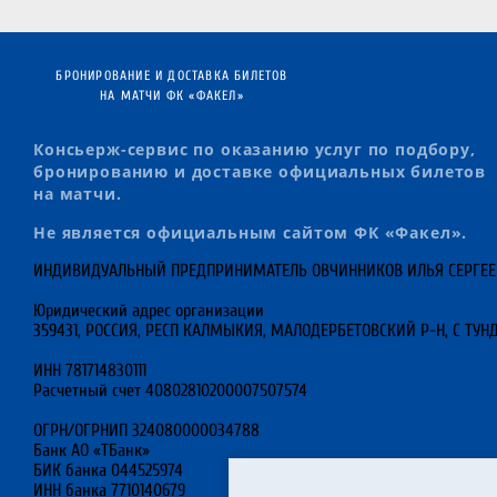
БРОНИРОВАНИЕ И ДОСТАВКА БИЛЕТОВ
НА МАТЧИ ФК «ФАКЕЛ»
Консьерж-сервис по оказанию услуг по подбору,
бронированию и доставке официальных билетов
на матчи.
Не является официальным сайтом ФК «Факел».
ИНДИВИДУАЛЬНЫЙ ПРЕДПРИНИМАТЕЛЬ ОВЧИННИКОВ ИЛЬЯ СЕРГЕ
Юридический адрес организации
359431, РОССИЯ, РЕСП КАЛМЫКИЯ, МАЛОДЕРБЕТОВСКИЙ Р-Н, С ТУНД
ИНН 781714830111
Расчетный счет 40802810200007507574
ОГРН/ОГРНИП 324080000034788
Банк АО «ТБанк»
БИК банка 044525974
ИНН банка 7710140679